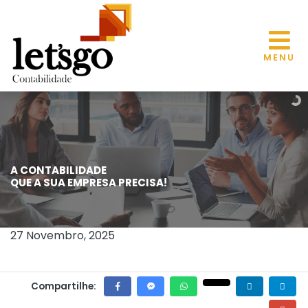
MENU
A CONTABILIDADE
APROVADA CONVENÇÃO SOBRE
QUE A SUA EMPRESA PRECISA!
TRANSPORTE RODOVIÁRIO
INTERNACIONAL DE MERCADORIAS
27 Novembro, 2025
Compartilhe: