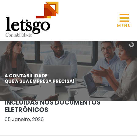
MENU
A CONTABILIDADE
REFORMA TRIBUTÁRIA/MG:
QUE A SUA EMPRESA PRECISA!
OBRIGAÇÕES ACESSÓRIAS
RELACIONADAS AO IBS DEVERÃO SER
INCLUÍDAS NOS DOCUMENTOS
ELETRÔNICOS
05 Janeiro, 2026