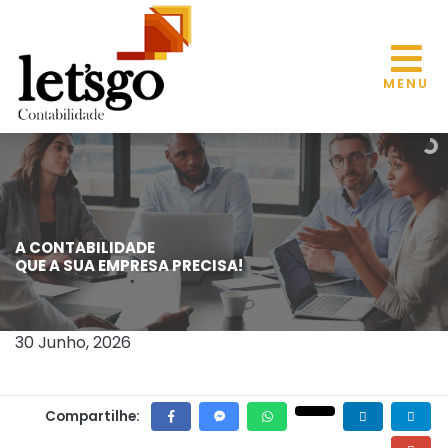
MENU
A CONTABILIDADE
ICMS/RJ: SEFAZ-RJ PUBLICA IPM
QUE A SUA EMPRESA PRECISA!
PROVISÓRIO DE 2027 DOS 92
MUNICÍPIOS FLUMINENSES
30 Junho, 2026
Compartilhe: