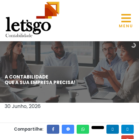
MENU
A CONTABILIDADE
ISS/ARACAJU: PREFEITURA AMPLIA
QUE A SUA EMPRESA PRECISA!
INCENTIVO AO EMPREENDEDORISMO
COM O ARACAJU EMPREENDE+
30 Junho, 2026
Compartilhe: