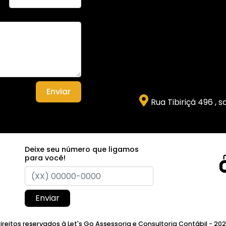
Enviar
Rua Tibiriçá 496 , 
Deixe seu número que ligamos
para você!
Enviar
ireitos reservados à Let's Go Assessoria e Consultoria Contábil - 20