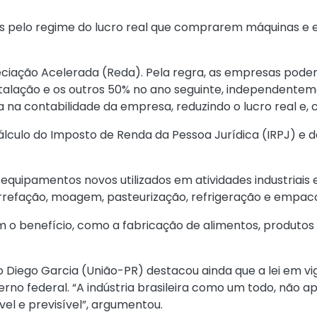
s pelo regime do lucro real que comprarem máquinas e e
eciação Acelerada (Reda). Pela regra, as empresas pode
lação e os outros 50% no ano seguinte, independentement
na contabilidade da empresa, reduzindo o lucro real e,
lculo do Imposto de Renda da Pessoa Jurídica (IRPJ) e da
quipamentos novos utilizados em atividades industriais e
refação, moagem, pasteurização, refrigeração e empa
o benefício, como a fabricação de alimentos, produtos t
o Diego Garcia (União-PR) destacou ainda que a lei em vig
rno federal. “A indústria brasileira como um todo, não 
l e previsível”, argumentou.