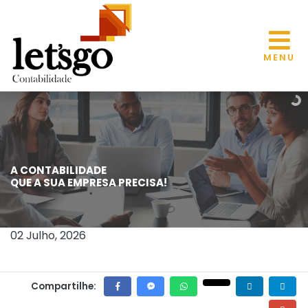
MENU
A CONTABILIDADE
GOVERNO FEDERAL DEMOCRATIZA O
QUE A SUA EMPRESA PRECISA!
ACESSO AO MOVE AGRICULTURA COM
CRÉDITO PARA PESSOAS FÍSICAS
02 Julho, 2026
Compartilhe: