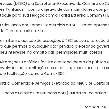
Serviços (MDIC) e a Secretaria-Executiva da Câmara de 
es Tarifárias
– com o objetivo de dar mais clareza aos pr
staque para sua relação com a Tarifa Externa Comum (TE
 Articulação em Temas Comerciais da SE-Camex, apresent
da Camex de alterá-lo.
permitem a adoção de exceções à TEC ou sua alteração def
 que permite a qualquer ator privado pleitear ao govern
eu interesse, no âmbito das permissões multilaterais.
Alterações Tarifárias
facilite o entendimento do público
volvidas na tramitação dos pleitos apresentados pelo se
a e facilitação, como o
Camex360
.
stria, Comércio e Serviços (
Retirado do Meu Site Contábi
Todos os direitos reservados ao(s) autor(es) do artigo.
Compartilhe: