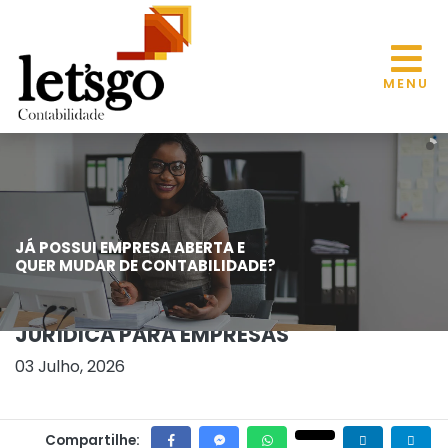
MENU
JÁ POSSUI EMPRESA ABERTA E
RECEITA FEDERAL APRIMORA
QUER MUDAR DE CONTABILIDADE?
ACOMPANHAMENTO DE BENEFÍCIOS
FISCAIS E REFORÇA SEGURANÇA
JURÍDICA PARA EMPRESAS
03 Julho, 2026
Compartilhe: