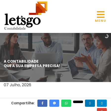
MENU
A CONTABILIDADE
ALTERAÇÃO DE TRATAMENTO
QUE A SUA EMPRESA PRECISA!
ADMINISTRATIVO E ATRIBUTOS DE
TUBOS DE AÇO DO INMETRO
07 Julho, 2026
Compartilhe: