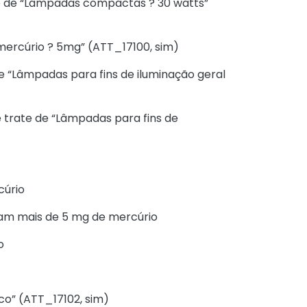
te de “Lâmpadas compactas ? 30 watts”
 mercúrio ? 5mg” (ATT_17100, sim)
e “Lâmpadas para fins de iluminação geral
 trate de “Lâmpadas para fins de
cúrio
am mais de 5 mg de mercúrio
o
co” (ATT_17102, sim)