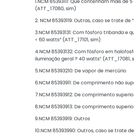
1.NCM 85393111: Que contenham mais de 5 
(ATT_17080, sim)
2. NCM 85393119: Outras, caso se trate de
3.NCM 85393131: Com fósforo tribanda e q
< 60 watts” (ATT_17101, sim)
4.NCM 85393132: Com fósforo em halofosf
iluminação geral ? 40 watts” (ATT_17081, 
5.NCM 85393210: De vapor de mercúrio
6.NCM 85393911: De comprimento não sup
7.NCM 85393912: De comprimento superio
8.NCM 85393913: De comprimento superio
9.NCM 85393919: Outros
10.NCM 85393990: Outros, caso se trate de